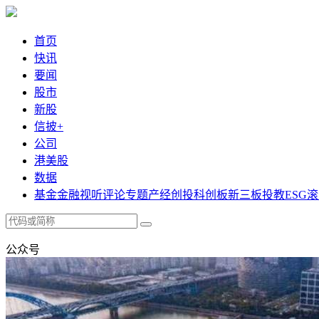
首页
快讯
要闻
股市
新股
信披+
公司
港美股
数据
基金
金融
视听
评论
专题
产经
创投
科创板
新三板
投教
ESG
滚
公众号